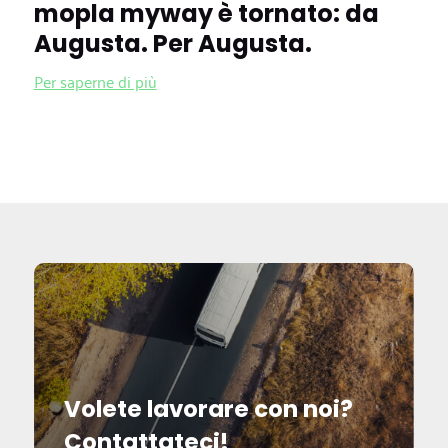
mopla myway è tornato: da
Augusta. Per Augusta.
Per saperne di più
Volete lavorare con noi?
Contattateci!