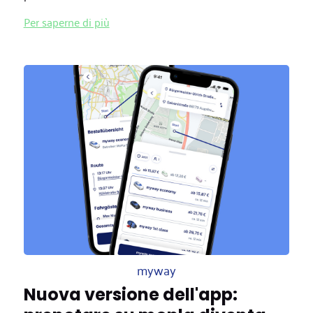
Per saperne di più
myway
Nuova versione dell'app: