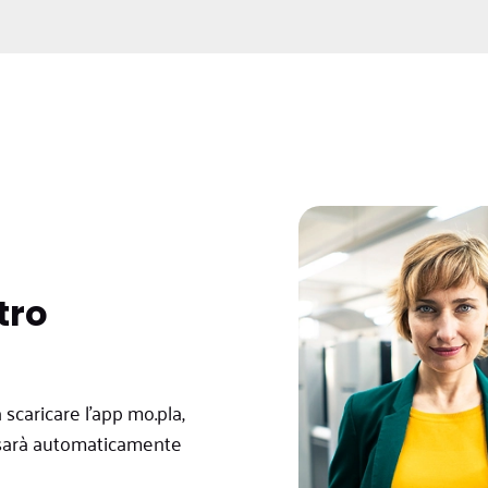
tro
 scaricare l'app mo.pla,
ale sarà automaticamente