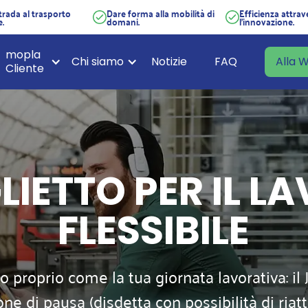
strada al trasporto
Dare forma alla mobilità di
Efficienza attrav
e.
domani.
l'innovazione.
mopla
Chi siamo
Notizie
FAQ
Alla
Cliente
GLIETTO PER IL 
FLESSIBILE
 proprio come la tua giornata lavorativa: il 
ne di pausa (disdetta con possibilità di riatt