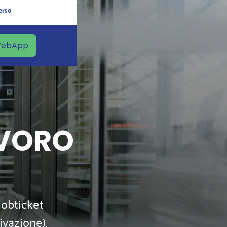
erso
 WebApp
LAVORO
Jobticket
ivazione).