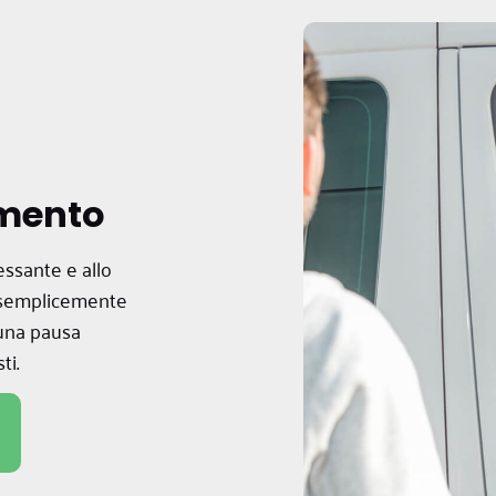
amento
essante e allo
e semplicemente
 una pausa
ti.