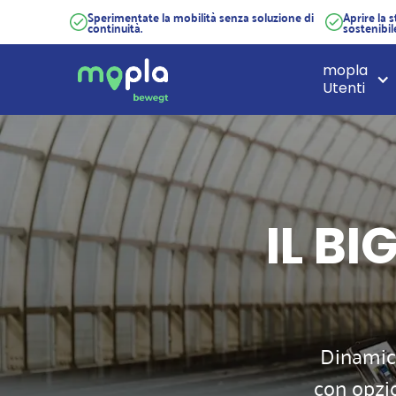
Sperimentate la mobilità senza soluzione di
Aprire la 
continuità.
sostenibil
mopla
Utenti
IL BI
Dinamico
con opzio