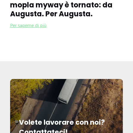
mopla myway è tornato: da
Augusta. Per Augusta.
Per saperne di più
Volete lavorare con noi?
Contattateci!